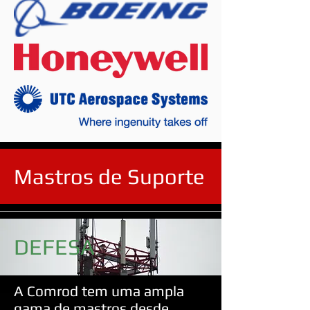
Mastros de Suporte
DEFESA
A Comrod tem uma ampla
gama de mastros desde